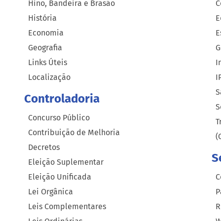
Hino, Bandeira e Brasão
C
História
E
Economia
E
Geografia
G
Links Úteis
I
Localização
I
S
Controladoria
S
Concurso Público
T
Contribuição de Melhoria
(
Decretos
S
Eleição Suplementar
Eleição Unificada
C
Lei Orgânica
P
Leis Complementares
R