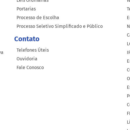
Leis Ordinárias
W
Portarias
T
Processo de Escolha
E
Processo Seletivo Simplificado e Público
N
C
Contato
L
Telefones Úteis
ya
I
Ouvidoria
E
Fale Conosco
C
O
E
P
C
F
L