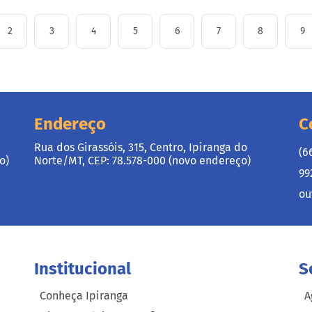
2
3
4
5
6
7
8
9
Endereço
C
Rua dos Girassóis, 315, Centro, Ipiranga do
(6
o)
Norte/MT, CEP: 78.578-000 (novo endereço)
99
ou
Institucional
S
Conheça Ipiranga
A