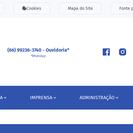
inks de acessibilidade
Cookies
Mapa do Site
Fonte p
ipal
(66) 99236-3740 - Ouvidoria*
*WhatsApp
A
IMPRENSA
ADMINISTRAÇÃO