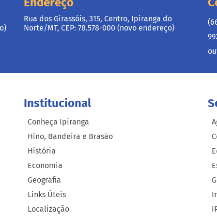
Endereço
C
Rua dos Girassóis, 315, Centro, Ipiranga do
(6
o)
Norte/MT, CEP: 78.578-000 (novo endereço)
99
ou
Institucional
S
Conheça Ipiranga
A
Hino, Bandeira e Brasão
C
História
E
Economia
E
Geografia
G
Links Úteis
I
Localização
I