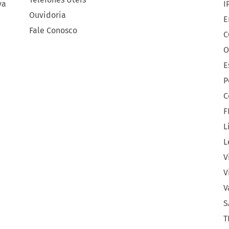
ya
I
Ouvidoria
E
Fale Conosco
C
O
E
P
C
F
L
L
V
V
V
S
T