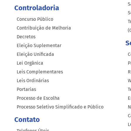
S
Controladoria
S
Concurso Público
T
Contribuição de Melhoria
(
Decretos
S
Eleição Suplementar
Eleição Unificada
C
Lei Orgânica
P
Leis Complementares
R
Leis Ordinárias
W
Portarias
T
Processo de Escolha
E
Processo Seletivo Simplificado e Público
N
C
Contato
L
Telefones Úteis