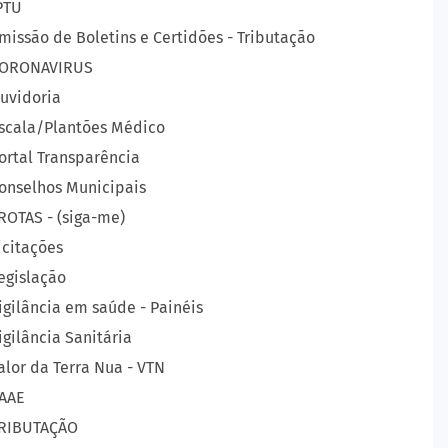
PTU
missão de Boletins e Certidões - Tributação
ORONAVIRUS
uvidoria
scala/Plantões Médico
ortal Transparência
onselhos Municipais
ROTAS - (siga-me)
icitações
egislação
igilância em saúde - Painéis
igilância Sanitária
alor da Terra Nua - VTN
AAE
RIBUTAÇÃO