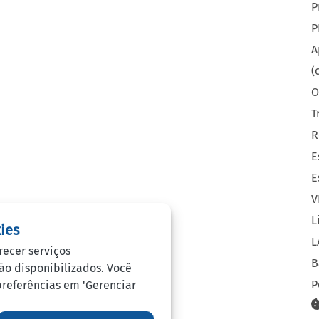
P
P
A
(
O
T
R
E
E
V
L
ies
L
recer serviços
B
rão disponibilizados. Você
P
 preferências em 'Gerenciar