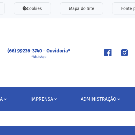
inks de acessibilidade
Cookies
Mapa do Site
Fonte p
ipal
(66) 99236-3740 - Ouvidoria*
*WhatsApp
A
IMPRENSA
ADMINISTRAÇÃO