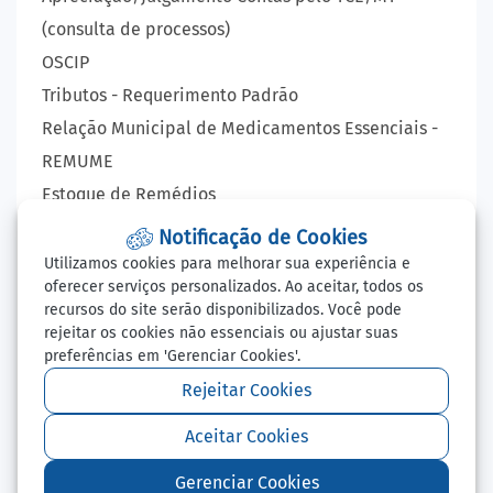
(consulta de processos)
OSCIP
Tributos - Requerimento Padrão
Relação Municipal de Medicamentos Essenciais -
REMUME
Estoque de Remédios
VIGILÂNCIA EPIDEMIOLÓGICA
Notificação de Cookies
Lista de Espera - Consultas, Exames e Cirurgia
Utilizamos cookies para melhorar sua experiência e
oferecer serviços personalizados. Ao aceitar, todos os
LAUDO VIRTUAL - RAIO X
recursos do site serão disponibilizados. Você pode
Balcão de Empregos
rejeitar os cookies não essenciais ou ajustar suas
preferências em 'Gerenciar Cookies'.
Perguntas Frequentes
Redefinir Cookies
Rejeitar Cookies
Aceitar Cookies
Todos os Direitos Reservados - Prefeitura Municipal
Gerenciar Cookies
de Ipiranga do Norte - 2026