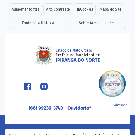
Seção de atalhos e links d
Ir para o conteúdo [alt+1]
Aumentar fontes
Alto Contraste
Cookies
Mapa do Site
Ir para o menu [alt+2]
Fonte para Dislexia
Sobre Acessibilidade
Ir para a busca [alt+3]
Ir para o rodapé [alt+4]
Seção do menu principal
*WhatsApp
(66) 99236-3740 - Ouvidoria*