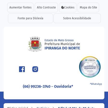
Seção de atalhos e links d
Ir para o conteúdo [alt+1]
Aumentar fontes
Alto Contraste
Cookies
Mapa do Site
Ir para o menu [alt+2]
Fonte para Dislexia
Sobre Acessibilidade
Ir para a busca [alt+3]
Ir para o rodapé [alt+4]
Seção do menu principal
*WhatsApp
(66) 99236-3740 - Ouvidoria*