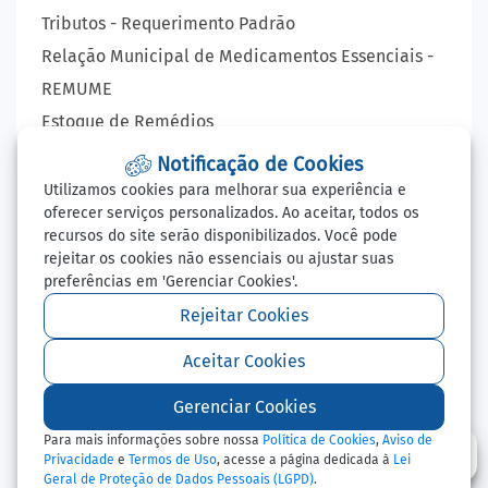
Tributos - Requerimento Padrão
Relação Municipal de Medicamentos Essenciais -
REMUME
Estoque de Remédios
VIGILÂNCIA EPIDEMIOLÓGICA
Notificação de Cookies
Lista de Espera - Consultas, Exames e Cirurgia
Utilizamos cookies para melhorar sua experiência e
oferecer serviços personalizados. Ao aceitar, todos os
LAUDO VIRTUAL - RAIO X
recursos do site serão disponibilizados. Você pode
Balcão de Empregos
rejeitar os cookies não essenciais ou ajustar suas
preferências em 'Gerenciar Cookies'.
Perguntas Frequentes
Redefinir Cookies
Rejeitar Cookies
Aceitar Cookies
Todos os Direitos Reservados - Prefeitura Municipal
Gerenciar Cookies
de Ipiranga do Norte - 2026
Para mais informações sobre nossa
Política de Cookies
,
Aviso de
Privacidade
e
Termos de Uso
, acesse a página dedicada à
Lei
Geral de Proteção de Dados Pessoais (LGPD)
.