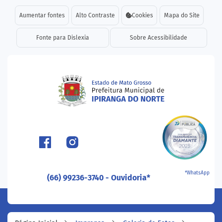
Seção de atalhos e links d
Ir para o conteúdo [alt+1]
Aumentar fontes
Alto Contraste
Cookies
Mapa do Site
Ir para o menu [alt+2]
Fonte para Dislexia
Sobre Acessibilidade
Ir para a busca [alt+3]
Ir para o rodapé [alt+4]
Seção do menu principal
*WhatsApp
(66) 99236-3740 - Ouvidoria*