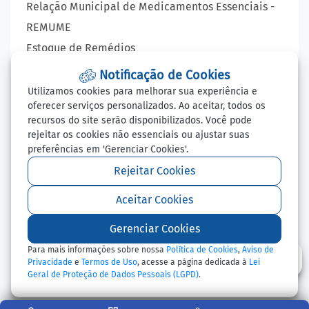
Relação Municipal de Medicamentos Essenciais -
REMUME
Estoque de Remédios
VIGILÂNCIA EPIDEMIOLÓGICA
Notificação de Cookies
Lista de Espera - Consultas, Exames e Cirurgia
Utilizamos cookies para melhorar sua experiência e
oferecer serviços personalizados. Ao aceitar, todos os
LAUDO VIRTUAL - RAIO X
recursos do site serão disponibilizados. Você pode
Balcão de Empregos
rejeitar os cookies não essenciais ou ajustar suas
preferências em 'Gerenciar Cookies'.
Perguntas Frequentes
Redefinir Cookies
Rejeitar Cookies
Aceitar Cookies
Todos os Direitos Reservados - Prefeitura Municipal
Gerenciar Cookies
de Ipiranga do Norte - 2026
Para mais informações sobre nossa
Política de Cookies
,
Aviso de
Privacidade
e
Termos de Uso
, acesse a página dedicada à
Lei
Geral de Proteção de Dados Pessoais (LGPD)
.
Abr