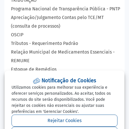
TRIBUTAÇÃO
Programa Nacional de Transparência Pública - PNTP
Apreciação/Julgamento Contas pelo TCE/MT
(consulta de processos)
OSCIP
Tributos - Requerimento Padrão
Relação Municipal de Medicamentos Essenciais -
REMUME
Estoque de Remédios
VIGILÂNCIA EPIDEMIOLÓGICA
Notificação de Cookies
Lista de Espera - Consultas, Exames e Cirurgia
Utilizamos cookies para melhorar sua experiência e
oferecer serviços personalizados. Ao aceitar, todos os
LAUDO VIRTUAL - RAIO X
recursos do site serão disponibilizados. Você pode
Balcão de Empregos
rejeitar os cookies não essenciais ou ajustar suas
preferências em 'Gerenciar Cookies'.
Perguntas Frequentes
Redefinir Cookies
Rejeitar Cookies