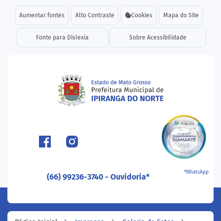
Seção de atalhos e links d
Ir para o conteúdo [alt+1]
Aumentar fontes
Alto Contraste
Cookies
Mapa do Site
Ir para o menu [alt+2]
Fonte para Dislexia
Sobre Acessibilidade
Ir para a busca [alt+3]
Ir para o rodapé [alt+4]
Seção do menu principal
*WhatsApp
(66) 99236-3740 - Ouvidoria*