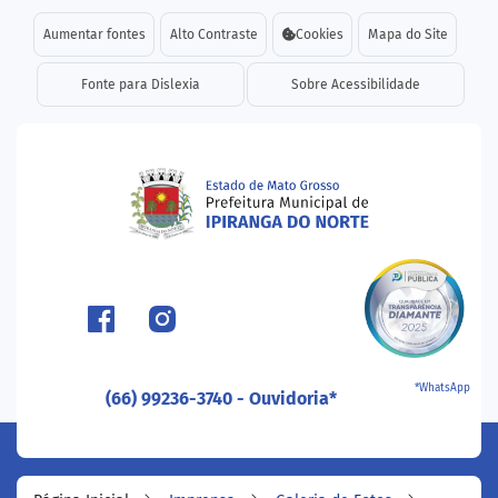
Seção de atalhos e links d
Ir para o conteúdo [alt+1]
Aumentar fontes
Alto Contraste
Cookies
Mapa do Site
Ir para o menu [alt+2]
Fonte para Dislexia
Sobre Acessibilidade
Ir para a busca [alt+3]
Ir para o rodapé [alt+4]
Seção do menu principal
*WhatsApp
(66) 99236-3740 - Ouvidoria*