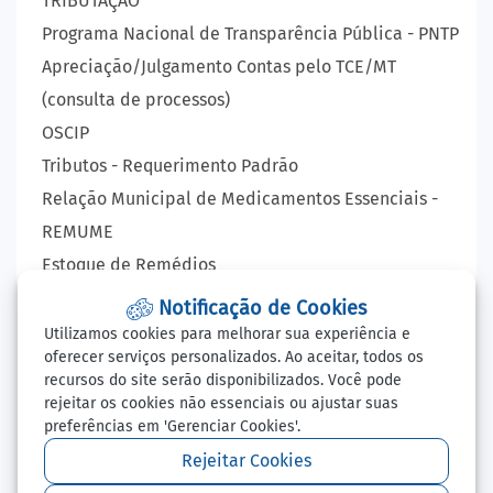
TRIBUTAÇÃO
Programa Nacional de Transparência Pública - PNTP
Apreciação/Julgamento Contas pelo TCE/MT
(consulta de processos)
OSCIP
Tributos - Requerimento Padrão
Relação Municipal de Medicamentos Essenciais -
REMUME
Estoque de Remédios
VIGILÂNCIA EPIDEMIOLÓGICA
Notificação de Cookies
Lista de Espera - Consultas, Exames e Cirurgia
Utilizamos cookies para melhorar sua experiência e
oferecer serviços personalizados. Ao aceitar, todos os
LAUDO VIRTUAL - RAIO X
recursos do site serão disponibilizados. Você pode
Balcão de Empregos
rejeitar os cookies não essenciais ou ajustar suas
preferências em 'Gerenciar Cookies'.
Perguntas Frequentes
Redefinir Cookies
Rejeitar Cookies