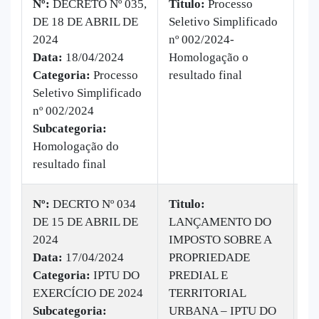
Nº:
DECRETO Nº 035,
Titulo:
Processo
DE 18 DE ABRIL DE
Seletivo Simplificado
|
B
2024
nº 002/2024-
Ba
Data:
18/04/2024
Homologação o
ve
Categoria:
Processo
resultado final
Seletivo Simplificado
nº 002/2024
Subcategoria:
Homologação do
resultado final
Nº:
DECRTO Nº 034
Titulo:
DE 15 DE ABRIL DE
LANÇAMENTO DO
|
B
2024
IMPOSTO SOBRE A
Ba
Data:
17/04/2024
PROPRIEDADE
ve
Categoria:
IPTU DO
PREDIAL E
EXERCÍCIO DE 2024
TERRITORIAL
Subcategoria:
URBANA – IPTU DO