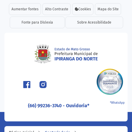
Seção de atalhos e links d
Ir para o conteúdo [alt+1]
Aumentar fontes
Alto Contraste
Cookies
Mapa do Site
Ir para o menu [alt+2]
Fonte para Dislexia
Sobre Acessibilidade
Ir para a busca [alt+3]
Ir para o rodapé [alt+4]
Seção do menu principal
*WhatsApp
(66) 99236-3740 - Ouvidoria*