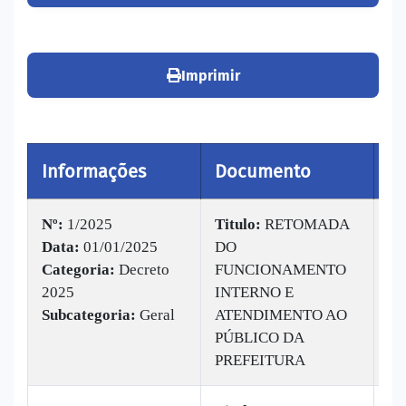
Imprimir
Informações
Documento
Vi
Nº:
1/2025
Titulo:
RETOMADA
Data:
01/01/2025
DO
|
B
Categoria:
Decreto
FUNCIONAMENTO
Ba
2025
INTERNO E
ve
Subcategoria:
Geral
ATENDIMENTO AO
PÚBLICO DA
PREFEITURA