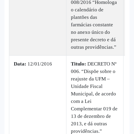
008/2016 “Homologa
|
B
o calendário de
Ba
plantões das
ve
farmácias constante
no anexo único do
presente decreto e dá
outras providências.”
Data:
12/01/2016
Titulo:
DECRETO Nº
006. “Dispõe sobre o
|
B
reajuste da UFM –
Ba
Unidade Fiscal
ve
Municipal, de acordo
com a Lei
Complementar 019 de
13 de dezembro de
2013, e dá outras
providências.”