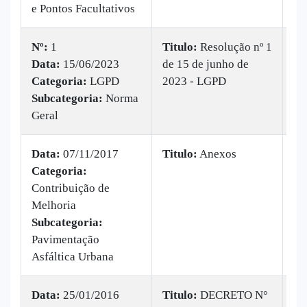
e Pontos Facultativos
Nº:
1
Titulo:
Resolução nº 1
Data:
15/06/2023
de 15 de junho de
|
B
Categoria:
LGPD
2023 - LGPD
Ba
Subcategoria:
Norma
ve
Geral
Data:
07/11/2017
Titulo:
Anexos
Categoria:
|
B
Contribuição de
Ba
Melhoria
ve
Subcategoria:
Pavimentação
Asfáltica Urbana
Data:
25/01/2016
Titulo:
DECRETO N°