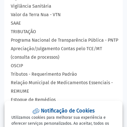
Vigilância Sanitária
Valor da Terra Nua - VTN
SAAE
TRIBUTAÇÃO
Programa Nacional de Transparência Pública - PNTP
Apreciação/Julgamento Contas pelo TCE/MT
(consulta de processos)
OSCIP
Tributos - Requerimento Padrão
Relação Municipal de Medicamentos Essenciais -
REMUME
Estoque de Remédios
VIGILÂNCIA EPIDEMIOLÓGICA
Notificação de Cookies
Lista de Espera - Consultas, Exames e Cirurgia
Utilizamos cookies para melhorar sua experiência e
oferecer serviços personalizados. Ao aceitar, todos os
LAUDO VIRTUAL - RAIO X