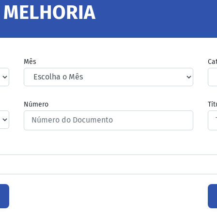
 MELHORIA
Mês
Ca
Número
Tí