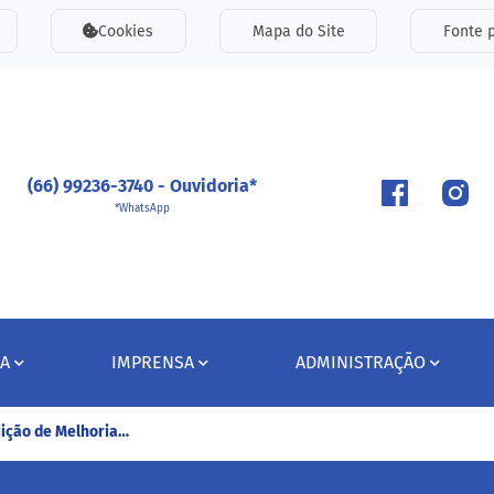
inks de acessibilidade
Cookies
Mapa do Site
Fonte p
ipal
(66) 99236-3740 - Ouvidoria*
*WhatsApp
A
IMPRENSA
ADMINISTRAÇÃO
uição de Melhoria…