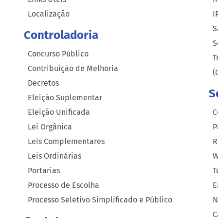
Localização
I
S
Controladoria
S
Concurso Público
T
Contribuição de Melhoria
(
Decretos
S
Eleição Suplementar
Eleição Unificada
C
Lei Orgânica
P
Leis Complementares
R
Leis Ordinárias
W
Portarias
T
Processo de Escolha
E
Processo Seletivo Simplificado e Público
N
C