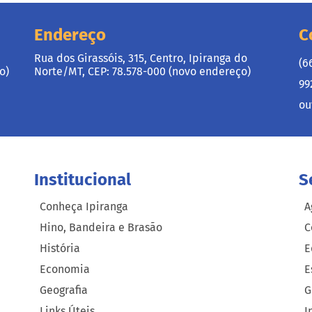
Endereço
C
Rua dos Girassóis, 315, Centro, Ipiranga do
(6
o)
Norte/MT, CEP: 78.578-000 (novo endereço)
99
ou
Institucional
S
Conheça Ipiranga
A
Hino, Bandeira e Brasão
C
História
E
Economia
E
Geografia
G
Links Úteis
I