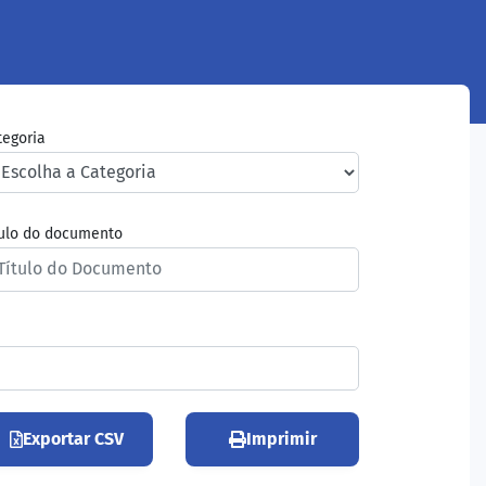
tegoria
tulo do documento
Exportar CSV
Imprimir