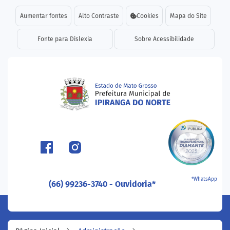
Seção de atalhos e links d
Ir para o conteúdo [alt+1]
Aumentar fontes
Alto Contraste
Cookies
Mapa do Site
Ir para o menu [alt+2]
Fonte para Dislexia
Sobre Acessibilidade
Ir para a busca [alt+3]
Ir para o rodapé [alt+4]
Seção do menu principal
*WhatsApp
(66) 99236-3740 - Ouvidoria*