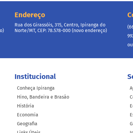
Endereço
C
Rua dos Girassóis, 315, Centro, Ipiranga do
(6
o)
Norte/MT, CEP: 78.578-000 (novo endereço)
99
ou
Institucional
S
Conheça Ipiranga
A
Hino, Bandeira e Brasão
C
História
E
Economia
E
Geografia
G
Links Úteis
I