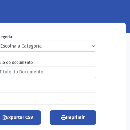
tegoria
tulo do documento
Exportar CSV
Imprimir