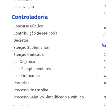
Localização
I
S
Controladoria
S
Concurso Público
T
Contribuição de Melhoria
(
Decretos
S
Eleição Suplementar
Eleição Unificada
C
Lei Orgânica
P
Leis Complementares
R
Leis Ordinárias
W
Portarias
T
Processo de Escolha
E
Processo Seletivo Simplificado e Público
N
C