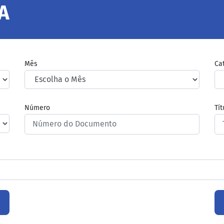
A
Mês
Ca
Número
Tí