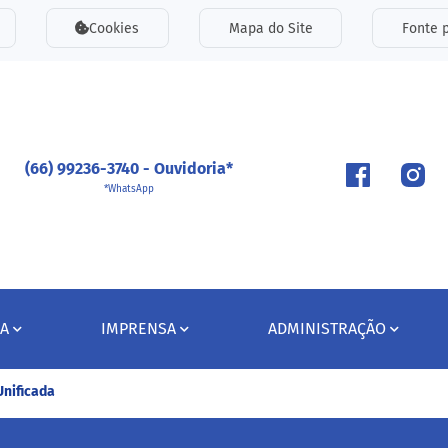
inks de acessibilidade
Cookies
Mapa do Site
Fonte p
ipal
(66) 99236-3740 - Ouvidoria*
*WhatsApp
A
IMPRENSA
ADMINISTRAÇÃO
Unificada