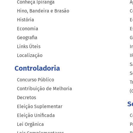
Conheça Ipiranga
A
Hino, Bandeira e Brasão
C
História
E
Economia
E
Geografia
G
Links Úteis
I
Localização
I
S
Controladoria
S
Concurso Público
T
Contribuição de Melhoria
(
Decretos
S
Eleição Suplementar
Eleição Unificada
C
Lei Orgânica
P