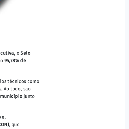
ecutiva
, o
Selo
do
95,78% de
rios técnicos como
s. Ao todo, são
 município
junto
s
e,
CON)
, que