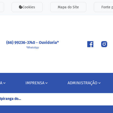
inks de acessibilidade
Cookies
Mapa do Site
Fonte p
ipal
(66) 99236-3740 - Ouvidoria*
*WhatsApp
A
IMPRENSA
ADMINISTRAÇÃO
 Ipiranga do…