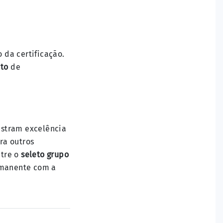
 da certificação.
ito
de
nstram excelência
ra outros
ntre o
seleto grupo
rmanente com a