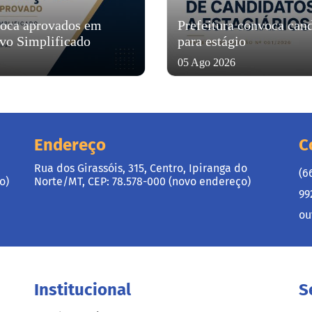
voca aprovados em
Prefeitura convoca can
ivo Simplificado
para estágio
05 Ago 2026
Endereço
C
Rua dos Girassóis, 315, Centro, Ipiranga do
(6
o)
Norte/MT, CEP: 78.578-000 (novo endereço)
99
ou
Institucional
S